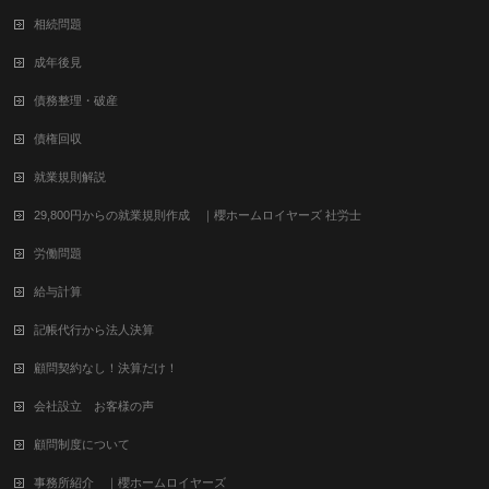
相続問題
成年後見
債務整理・破産
債権回収
就業規則解説
29,800円からの就業規則作成 ｜櫻ホームロイヤーズ 社労士
労働問題
給与計算
記帳代行から法人決算
顧問契約なし！決算だけ！
会社設立 お客様の声
顧問制度について
事務所紹介 ｜櫻ホームロイヤーズ