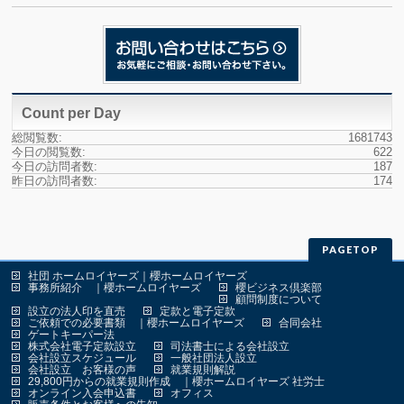
Count per Day
総閲覧数:
1681743
今日の閲覧数:
622
今日の訪問者数:
187
昨日の訪問者数:
174
PAGETOP
社団 ホームロイヤーズ｜櫻ホームロイヤーズ
事務所紹介 ｜櫻ホームロイヤーズ
櫻ビジネス倶楽部
顧問制度について
設立の法人印を直売
定款と電子定款
ご依頼での必要書類 ｜櫻ホームロイヤーズ
合同会社
ゲートキーパー法
株式会社電子定款設立
司法書士による会社設立
会社設立スケジュール
一般社団法人設立
会社設立 お客様の声
就業規則解説
29,800円からの就業規則作成 ｜櫻ホームロイヤーズ 社労士
オンライン入会申込書
オフィス