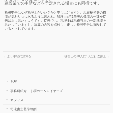
建設業での申請などを予定される場合にも同様です。
税務申告はなぜ税理士がいい？かと申し上げますと、現在税務署の機
能が変わりつつあるように言われ、税理士が税務署の機能の一部を従
来以上に果たすようです。従来でも、税理士は税務当局の一部機能を
果たしていますし、決算の内容を点検し、正しい税務申告に貢献して
いるとされています。
←
より手軽に決算を
税理士の10人に1人は行政書士
→
TOP
事務所紹介 ｜櫻ホームロイヤーズ
オフィス
司法書士基準報酬