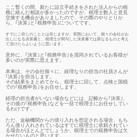
ここ暫くの間、新たに設立手続きをされた法人からの税
務に絡んだ相談が多かったのですが、税理士数人と意見
交換する機会がありましたので、その際のやりとりか
ら、｢決算｣と｢税務申告｣についてです。
すでにご存じのこととは存じますが、実態において、個々の会社がお
出しになる決算書と、税理士が関与した決算書では異なるものと考え
て頂けたらよいように思います。
意外に、｢決算｣と｢税務申告｣を混同されているお客様が
多いのが実際に思えます。
本来は、その会社個々に、経理なりの担当の社員さんが
｢決算｣を担当します。
その結果をまとめてから、税理士に回して、点検と国税
での｢税務申告｣をお任せします。
経理の担当者がいない場合などには、記帳から｢決算｣、
その後の｢税務申告｣などを一括で税理士にお任せしてい
るわけです。
ただ、金融機関からの借り入れを想定される場合、もち
ろん借り入れされているはすでに税理士に依頼されてい
る場合がほとんどでしょうか、税理士での税務申告は欠
かせないものと思います。