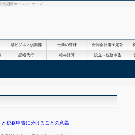
転登記|櫻ホームロイヤーズ
櫻ビジネス倶楽部
士業の皆様
合同会社電子定款
転
記帳代行
給与計算
設立～税務申告
トと税務申告に分けることの意義