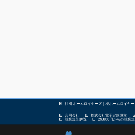
社団 ホームロイヤーズ｜櫻ホームロイヤ
合同会社
株式会社電子定款設立
就業規則解説
29,800円からの就