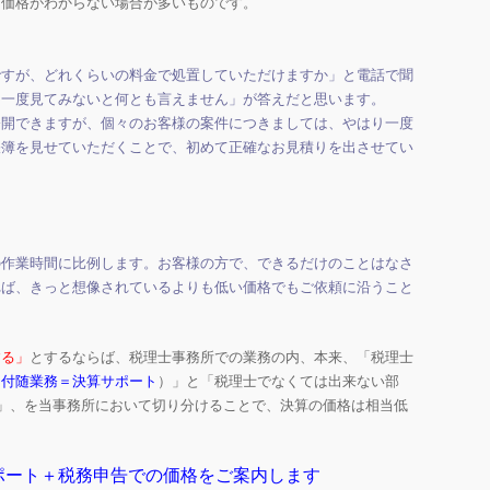
は価格がわからない場合が多いものです。
ですが、どれくらいの料金で処置していただけますか」と電話で聞
「一度見てみないと何とも言えません」が答えだと思います
。
公開できますが、個々のお客様の案件につきましては、やはり一度
帳簿を見せていただくことで、初めて正確なお見積りを出させてい
！
の作業時間に比例します。お客様の方で、できるだけのことはなさ
れば、きっと想像されているよりも低い価格でもご依頼に沿うこと
する」
とするならば、税理士事務所での業務の内、本来、「税理士
（付随業務＝決算サポート
）」と「税理士でなくては出来ない部
)」、を当事務所において切り分けることで、決算の価格は相当低
ポート＋税務申告での価格をご案内します