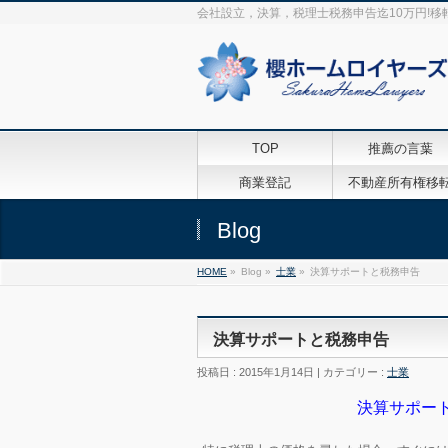
会社設立，決算，税理士税務申告迄10万円!移
TOP
推薦の言葉
商業登記
不動産所有権移
Blog
HOME
»
Blog »
士業
»
決算サポートと税務申告
決算サポートと税務申告
投稿日 : 2015年1月14日 | カテゴリー :
士業
決算サポー