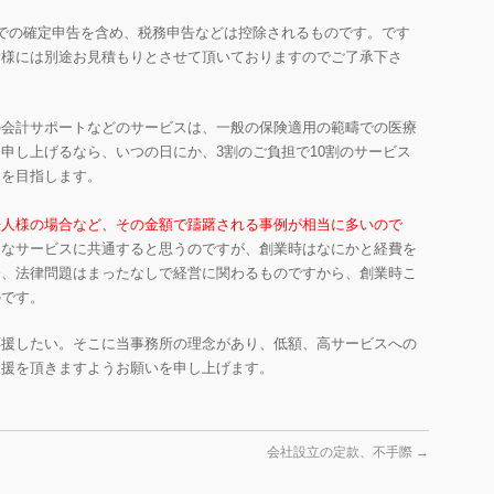
での確定申告を含め、税務申告などは控除されるものです。です
者様には別途お見積もりとさせて頂いておりますのでご了承下さ
の会計サポートなどのサービスは、一般の保険適用の範疇での医療
申し上げるなら、いつの日にか、3割のご負担で10割のサービス
とを目指します。
法人様の場合など、その金額で躊躇される事例が相当に多いので
々なサービスに共通すると思うのですが、創業時はなにかと経費を
務、法律問題はまったなしで経営に関わるものですから、創業時こ
のです。
応援したい。そこに当事務所の理念があり、低額、高サービスへの
支援を頂きますようお願いを申し上げます。
会社設立の定款、不手際
→