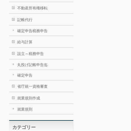
不動産所有権移転
記帳代行
確定申告税務申告
給与計算
設立～税務申告
丸投げ記帳申告迄
確定申告
省庁統一資格審査
就業規則作成
就業規則
カテゴリー