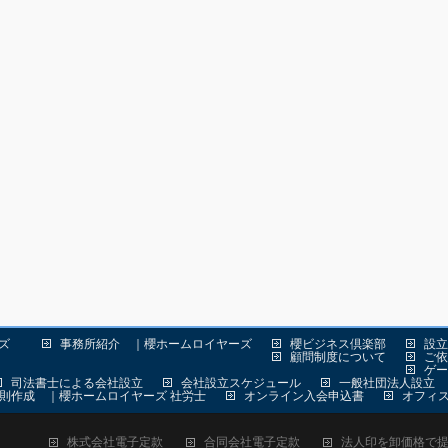
ーズ
事務所紹介 ｜櫻ホームロイヤーズ
櫻ビジネス倶楽部
設立
顧問制度について
ご依
ゲー
司法書士による会社設立
会社設立スケジュール
一般社団法人設立
業規則作成 ｜櫻ホームロイヤーズ 社労士
オンライン入会申込書
オフィ
株式会社電子定款
合同会社電子定款
法人印を卸価格で